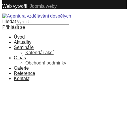
Web vytvořil:
Joomla weby
Hledat
Přihlásit se
Úvod
Aktuality
Semináře
Kalendář akcí
O nás
Obchodní podmínky
Galerie
Reference
Kontakt