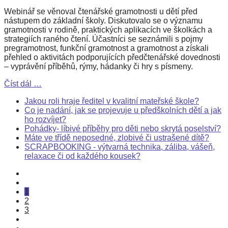
Webinář se věnoval čtenářské gramotnosti u dětí před
nástupem do základní školy. Diskutovalo se o významu
gramotnosti v rodině, praktických aplikacích ve školkách a
strategiích raného čtení. Účastníci se seznámili s pojmy
pregramotnost, funkční gramotnost a gramotnost a získali
přehled o aktivitách podporujících předčtenářské dovednosti
– vyprávění příběhů, rýmy, hádanky či hry s písmeny.
Číst dál …
Jakou roli hraje ředitel v kvalitní mateřské škole?
Co je nadání, jak se projevuje u předškolních dětí a jak
ho rozvíjet?
Pohádky- líbivé příběhy pro děti nebo skrytá poselství?
Máte ve třídě neposedné, zlobivé či ustrašené dítě?
SCRAPBOOKING - výtvarná technika, záliba, vášeň,
relaxace či od každého kousek?
1
2
3