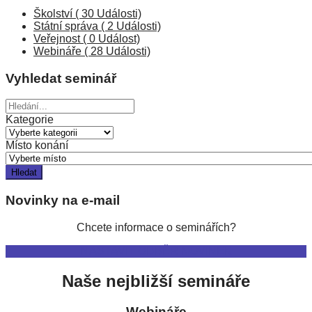
Školství
( 30 Události)
Státní správa
( 2 Události)
Veřejnost
( 0 Událost)
Webináře
( 28 Události)
Vyhledat seminář
Kategorie
Místo konání
Novinky na e-mail
Chcete informace o seminářích?
NASTAVIT ODBĚR NOVINEK
Naše nejbližší semináře
Webináře