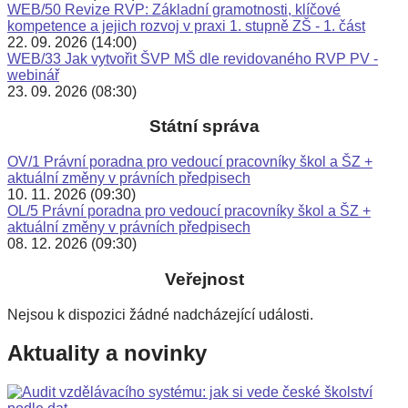
WEB/50 Revize RVP: Základní gramotnosti, klíčové
kompetence a jejich rozvoj v praxi 1. stupně ZŠ - 1. část
22. 09. 2026 (14:00)
WEB/33 Jak vytvořit ŠVP MŠ dle revidovaného RVP PV -
webinář
23. 09. 2026 (08:30)
Státní správa
OV/1 Právní poradna pro vedoucí pracovníky škol a ŠZ +
aktuální změny v právních předpisech
10. 11. 2026 (09:30)
OL/5 Právní poradna pro vedoucí pracovníky škol a ŠZ +
aktuální změny v právních předpisech
08. 12. 2026 (09:30)
Veřejnost
Nejsou k dispozici žádné nadcházející události.
Aktuality a novinky