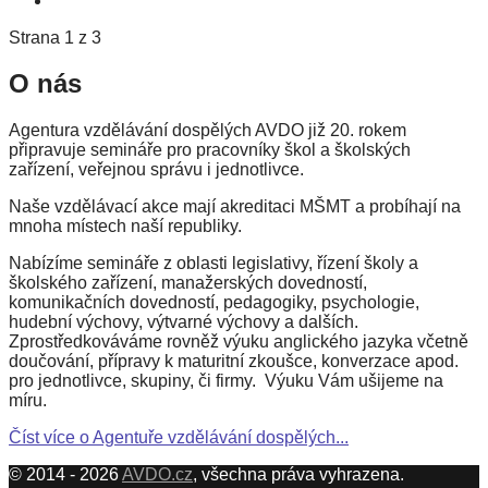
Strana 1 z 3
O nás
Agentura vzdělávání dospělých AVDO již 20. rokem
připravuje semináře pro pracovníky škol a školských
zařízení, veřejnou správu i jednotlivce.
Naše vzdělávací akce mají akreditaci MŠMT a probíhají na
mnoha místech naší republiky.
Nabízíme semináře z oblasti legislativy, řízení školy a
školského zařízení, manažerských dovedností,
komunikačních dovedností, pedagogiky, psychologie,
hudební výchovy, výtvarné výchovy a dalších.
Zprostředkováváme rovněž výuku anglického jazyka včetně
doučování, přípravy k maturitní zkoušce, konverzace apod.
pro jednotlivce, skupiny, či firmy. Výuku Vám ušijeme na
míru.
Číst více o Agentuře vzdělávání dospělých...
© 2014 - 2026
AVDO.cz
, všechna práva vyhrazena.