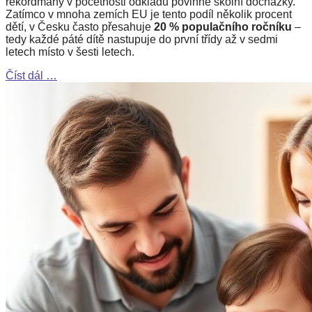
rekordmany v početnosti odkladů povinné školní docházky.
Zatímco v mnoha zemích EU je tento podíl několik procent
dětí, v Česku často přesahuje
20 % populačního ročníku
–
tedy každé páté dítě nastupuje do první třídy až v sedmi
letech místo v šesti letech.
Číst dál …