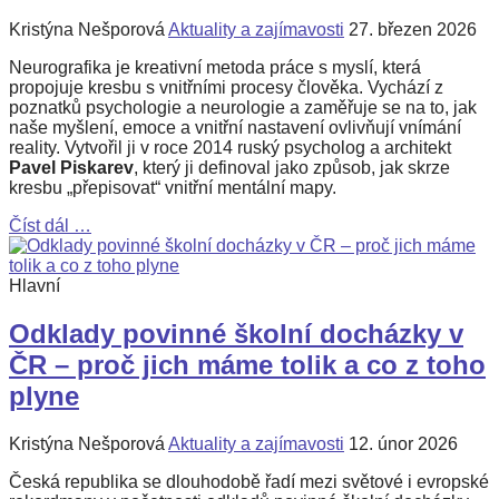
Kristýna Nešporová
Aktuality a zajímavosti
27. březen 2026
Neurografika je kreativní metoda práce s myslí, která
propojuje kresbu s vnitřními procesy člověka. Vychází z
poznatků psychologie a neurologie a zaměřuje se na to, jak
naše myšlení, emoce a vnitřní nastavení ovlivňují vnímání
reality. Vytvořil ji v roce 2014 ruský psycholog a architekt
Pavel Piskarev
, který ji definoval jako způsob, jak skrze
kresbu „přepisovat“ vnitřní mentální mapy.
Číst dál …
Hlavní
Odklady povinné školní docházky v
ČR – proč jich máme tolik a co z toho
plyne
Kristýna Nešporová
Aktuality a zajímavosti
12. únor 2026
Česká republika se dlouhodobě řadí mezi světové i evropské