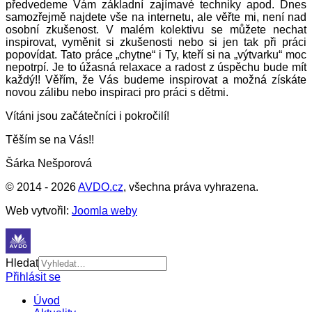
předvedeme Vám základní zajímavé techniky apod. Dnes
samozřejmě najdete vše na internetu, ale věřte mi, není nad
osobní zkušenost. V malém kolektivu se můžete nechat
inspirovat, vyměnit si zkušenosti nebo si jen tak při práci
popovídat. Tato práce „chytne“ i Ty, kteří si na „výtvarku“ moc
nepotrpí. Je to úžasná relaxace a radost z úspěchu bude mít
každý!! Věřím, že Vás budeme inspirovat a možná získáte
novou zálibu nebo inspiraci pro práci s dětmi.
Vítáni jsou začátečníci i pokročilí!
Těším se na Vás!!
Šárka Nešporová
© 2014 - 2026
AVDO.cz
, všechna práva vyhrazena.
Web vytvořil:
Joomla weby
Hledat
Přihlásit se
Úvod