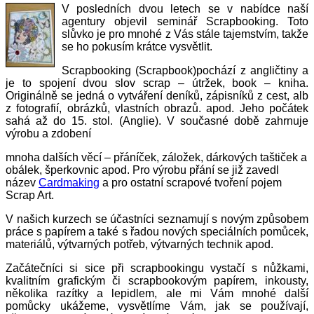
V posledních dvou letech se v nabídce naší
agentury objevil seminář Scrapbooking. Toto
slůvko je pro mnohé z Vás stále tajemstvím, takže
se ho pokusím krátce vysvětlit.
Scrapbooking (Scrapbook)pochází z angličtiny a
je to spojení dvou slov scrap – útržek, book – kniha.
Originálně se jedná o vytváření deníků, zápisníků z cest, alb
z fotografií, obrázků, vlastních obrazů. apod. Jeho počátek
sahá až do 15. stol. (Anglie). V současné době zahrnuje
výrobu a zdobení
mnoha dalších věcí – přáníček, záložek, dárkových taštiček a
obálek, šperkovnic apod. Pro výrobu přání se již zavedl
název
Cardmaking
a pro ostatní scrapové tvoření pojem
Scrap Art.
V našich kurzech se účastníci seznamují s novým způsobem
práce s papírem a také s řadou nových speciálních pomůcek,
materiálů, výtvarných potřeb, výtvarných technik apod.
Začátečníci si sice při scrapbookingu vystačí s nůžkami,
kvalitním grafickým či scrapbookovým papírem, inkousty,
několika razítky a lepidlem, ale mi Vám mnohé další
pomůcky ukážeme, vysvětlíme Vám, jak se používají,