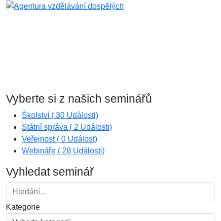
Vyberte si z našich seminářů
Školství
( 30 Události)
Státní správa
( 2 Události)
Veřejnost
( 0 Událost)
Webináře
( 28 Události)
Vyhledat seminář
Kategorie