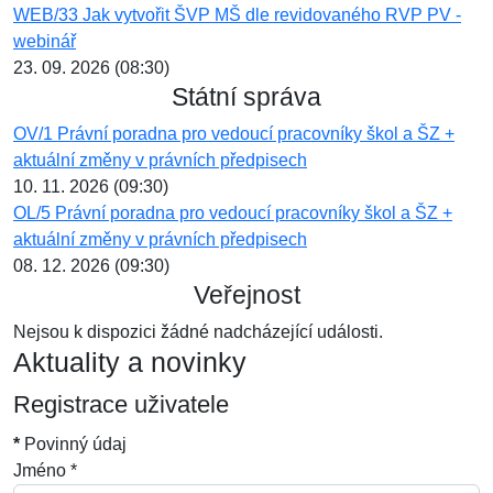
WEB/33 Jak vytvořit ŠVP MŠ dle revidovaného RVP PV -
webinář
23. 09. 2026 (08:30)
Státní správa
OV/1 Právní poradna pro vedoucí pracovníky škol a ŠZ +
aktuální změny v právních předpisech
10. 11. 2026 (09:30)
OL/5 Právní poradna pro vedoucí pracovníky škol a ŠZ +
aktuální změny v právních předpisech
08. 12. 2026 (09:30)
Veřejnost
Nejsou k dispozici žádné nadcházející události.
Aktuality a novinky
Registrace uživatele
*
Povinný údaj
Jméno
*